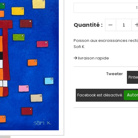
1
Quantité :
Poisson aux excroissances recta
Sofi K.
livraison rapide
Tweeter
Pinte
Autor
Facebook est désactivé.