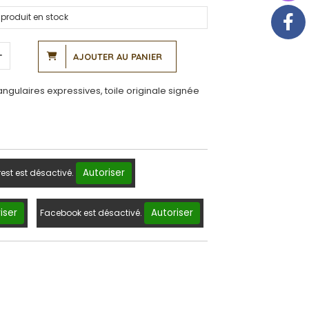
produit en stock
AJOUTER AU PANIER
ngulaires expressives, toile originale signée
Autoriser
rest est désactivé.
iser
Autoriser
Facebook est désactivé.