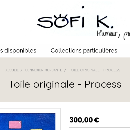
Humour, poé
s disponibles
Collections particulières
ACCUEIL
CONNEXION MORDANTE
TOILE ORIGINALE - PROCESS
Toile originale - Process
300,00
€