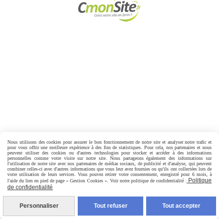
Nous utilisons des cookies pour assurer le bon fonctionnement de notre site et analyser notre trafic et
pour vous offrir une meilleure expérience à des fins de statistiques. Pour cela, nos partenaires et nous
peuvent utiliser des cookies ou d'autres technologies pour stocker et accéder à des informations
personnelles comme votre visite sur notre site. Nous partageons également des informations sur
Mentions Légales
Conditions générales de vente
l'utilisation de notre site avec nos partenaires de médias sociaux, de publicité et d'analyse, qui peuvent
combiner celles-ci avec d'autres informations que vous leur avez fournies ou qu'ils ont collectées lors de
Politique de confidentialité
Gestion cookies
votre utilisation de leurs services. Vous pouvez retirer votre consentement, enregistré pour 6 mois, à
Politique
l'aide du lien en pied de page « Gestion Cookies ». Voir notre politique de confidentialité :
de confidentialité
Personnaliser
Tout refuser
Tout accepter