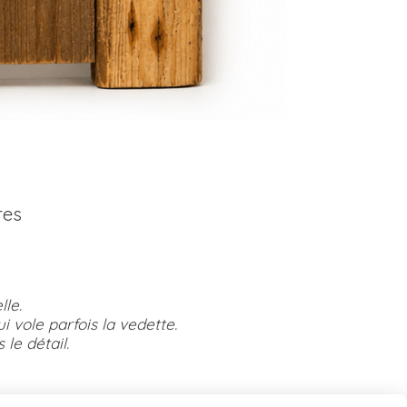
res
le.
 vole parfois la vedette.
le détail.