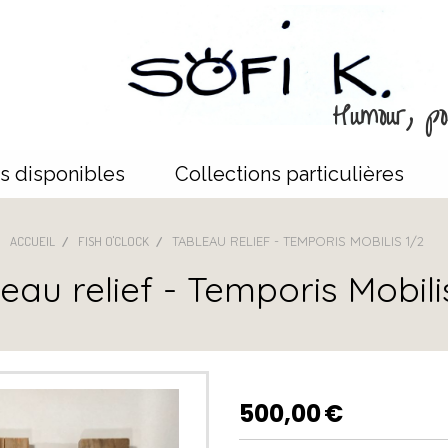
Humour, poé
s disponibles
Collections particulières
ACCUEIL
FISH O'CLOCK
TABLEAU RELIEF - TEMPORIS MOBILIS 1/2
eau relief - Temporis Mobili
500,00
€