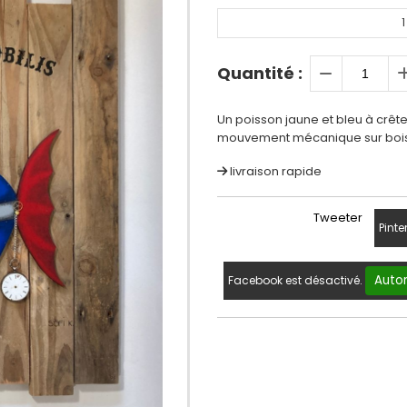
1
Quantité :
Un poisson jaune et bleu à crêt
mouvement mécanique sur bois br
livraison rapide
Tweeter
Pinte
Autor
Facebook est désactivé.