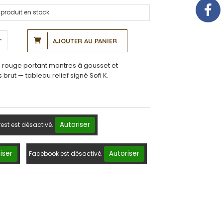
produit en stock
AJOUTER AU PANIER
e rouge portant montres à gousset et
ut — tableau relief signé Sofi K.
Autoriser
rest est désactivé.
iser
Autoriser
Facebook est désactivé.