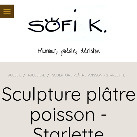
Panneau de gestion des cookies
Humour, poésie, dérision
ACCUEIL
NAGE LIBRE
SCULPTURE PLÂTRE POISSON - STARLETTE
Sculpture plâtre
poisson -
Starlette