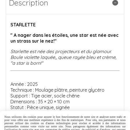
Description
STARLETTE
" A nager dans les étoiles, une star est née avec
un strass sur le nez!"
Starlette est née des projecteurs et du glamour.
Boule violette laquée,, queue rayée bleu et crème,
"a star is born!"
Année : 2025
Technique : Moulage plâtre, peinture glycéro
Support : Tige acier, socle chêne
Dimensions : 35 × 20 × 10 cm
Statut : Pièce unique, signée
Certificat d'authenticité inclus
Nous utilisons des cookies pour assurer le bon fonctionnement de notre site et analyser notre trafic et
pour vous offrir une meilleure expérience à des fins de statistiques. Pour cela, nos partenaires et nous
Livraison soignée — Tous droits réservés – 2025 –
peuvent utiliser des cookies ou d'autres technologies pour stocker et accéder à des informations
personnelles comme votre visite sur notre site. Nous partageons également des informations sur
Sofi K.
l'utilisation de notre site avec nos partenaires de médias sociaux, de publicité et d'analyse, qui peuvent