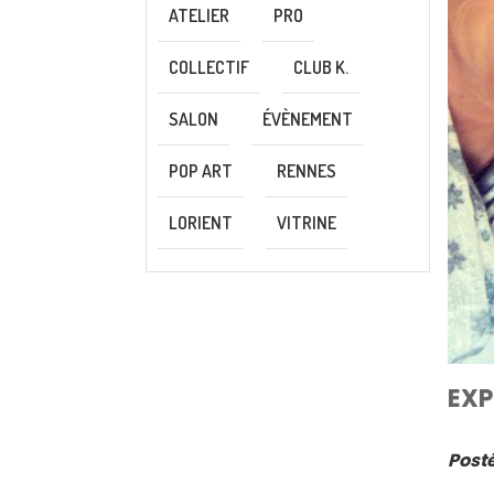
ATELIER
PRO
COLLECTIF
CLUB K.
SALON
ÉVÈNEMENT
POP ART
RENNES
LORIENT
VITRINE
EXP
Posté