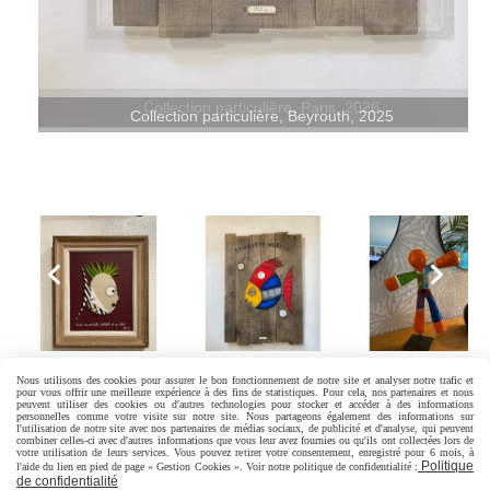
Collection particulière, Paris, 2026
Collection particulière, Beyrouth, 2025
Nous utilisons des cookies pour assurer le bon fonctionnement de notre site et analyser notre trafic et
pour vous offrir une meilleure expérience à des fins de statistiques. Pour cela, nos partenaires et nous
peuvent utiliser des cookies ou d'autres technologies pour stocker et accéder à des informations
personnelles comme votre visite sur notre site. Nous partageons également des informations sur
l'utilisation de notre site avec nos partenaires de médias sociaux, de publicité et d'analyse, qui peuvent
RETOUR SUR L'AFFICHAGE CLASSIQUE
combiner celles-ci avec d'autres informations que vous leur avez fournies ou qu'ils ont collectées lors de
votre utilisation de leurs services. Vous pouvez retirer votre consentement, enregistré pour 6 mois, à
Politique
l'aide du lien en pied de page « Gestion Cookies ». Voir notre politique de confidentialité :
de confidentialité